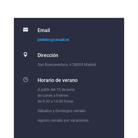

Email
pedidos@cecadi.es

Dirección
San Buenaventura, 4 28005 Madrid
}
Horario de verano
A partir del 15 de junio
de Lunes a Viernes
de 9.30 a 14.00 horas
Sábados y Domingos cerrado
Agosto cerrado por vacaciones.