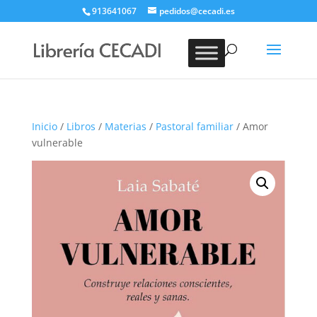
913641067
pedidos@cecadi.es
Búsqueda
de
BUSCAR
productos
Inicio
/
Libros
/
Materias
/
Pastoral familiar
/ Amor
vulnerable