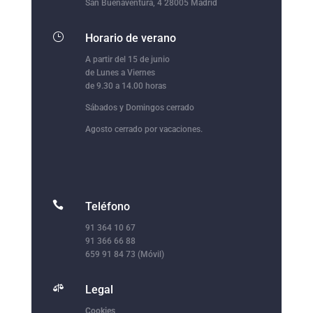
San Buenaventura, 4 28005 Madrid
}
Horario de verano
A partir del 15 de junio
de Lunes a Viernes
de 9.30 a 14.00 horas
Sábados y Domingos cerrado
Agosto cerrado por vacaciones.

Teléfono
91 364 10 67
91 366 66 88
659 91 84 73 (Móvil)

Legal
Cookies