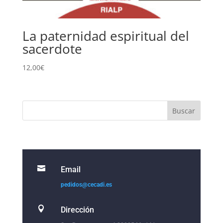
La paternidad espiritual del
sacerdote
12,00
€

Email
pedidos@cecadi.es

Dirección