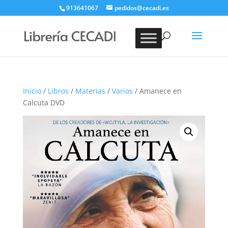
913641067
pedidos@cecadi.es
Búsqueda
de
BUSCAR
productos
Inicio
/
Libros
/
Materias
/
Varios
/ Amanece en
Calcuta DVD