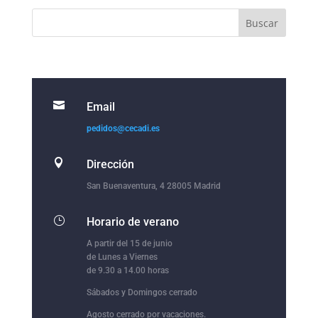

Email
pedidos@cecadi.es

Dirección
San Buenaventura, 4 28005 Madrid
}
Horario de verano
A partir del 15 de junio
de Lunes a Viernes
de 9.30 a 14.00 horas
Sábados y Domingos cerrado
Agosto cerrado por vacaciones.