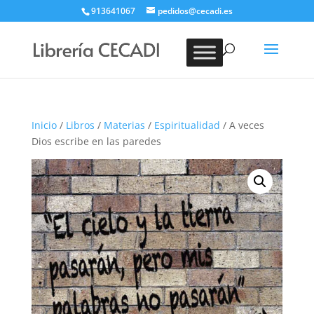
913641067
pedidos@cecadi.es
Búsqueda
de
BUSCAR
productos
Inicio
/
Libros
/
Materias
/
Espiritualidad
/ A veces
Dios escribe en las paredes