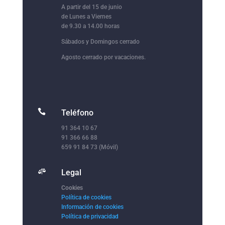
A partir del 15 de junio
de Lunes a Viernes
de 9.30 a 14.00 horas
Sábados y Domingos cerrado
Agosto cerrado por vacaciones.

Teléfono
91 364 10 67
91 366 66 88
659 91 84 73 (Móvil)

Legal
Cookies
Política de cookies
Información de cookies
Política de privacidad