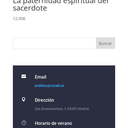
La paternidad espiritual del
sacerdote
12,00
€

Email
pedidos@cecadi.es

Dirección
San Buenaventura, 4 28005 Madrid
}
Horario de verano