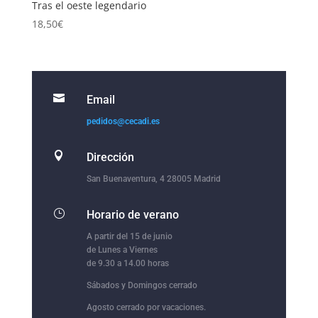
Tras el oeste legendario
18,50
€

Email
pedidos@cecadi.es

Dirección
San Buenaventura, 4 28005 Madrid
}
Horario de verano
A partir del 15 de junio
de Lunes a Viernes
de 9.30 a 14.00 horas
Sábados y Domingos cerrado
Agosto cerrado por vacaciones.