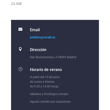
23,50
€

Email
pedidos@cecadi.es

Dirección
San Buenaventura, 4 28005 Madrid
}
Horario de verano
A partir del 15 de junio
de Lunes a Viernes
de 9.30 a 14.00 horas
Sábados y Domingos cerrado
Agosto cerrado por vacaciones.