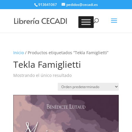
913641067
pedidos@cecadi.es
Búsqueda
de
BUSCAR
productos
Inicio
/ Productos etiquetados “Tekla Famiglietti”
Tekla Famiglietti
Mostrando el único resultado