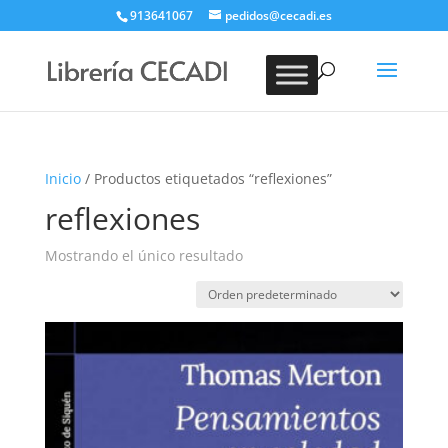
913641067
pedidos@cecadi.es
Búsqueda
de
BUSCAR
productos
Inicio
/ Productos etiquetados “reflexiones”
reflexiones
Mostrando el único resultado