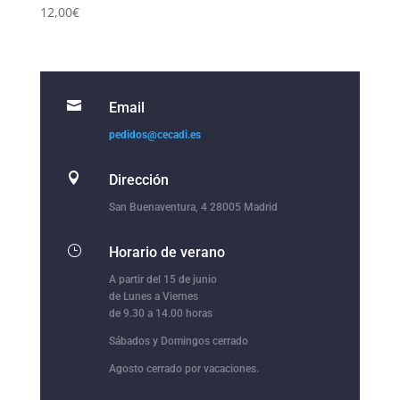
12,00
€

Email
pedidos@cecadi.es

Dirección
San Buenaventura, 4 28005 Madrid
}
Horario de verano
A partir del 15 de junio
de Lunes a Viernes
de 9.30 a 14.00 horas
Sábados y Domingos cerrado
Agosto cerrado por vacaciones.