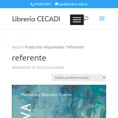
913641067
pedidos@cecadi.es
Búsqueda
de
BUSCAR
productos
Inicio
/ Productos etiquetados “referente”
referente
Mostrando el único resultado