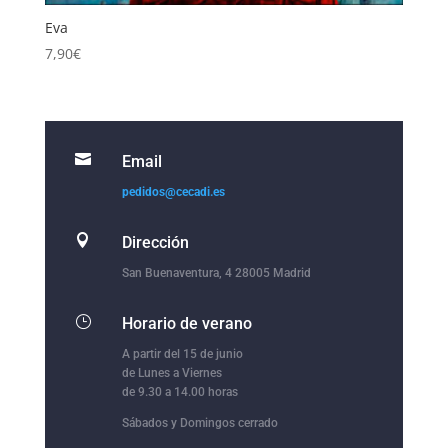
Eva
7,90
€

Email
pedidos@cecadi.es

Dirección
San Buenaventura, 4 28005 Madrid
}
Horario de verano
A partir del 15 de junio
de Lunes a Viernes
de 9.30 a 14.00 horas
Sábados y Domingos cerrado