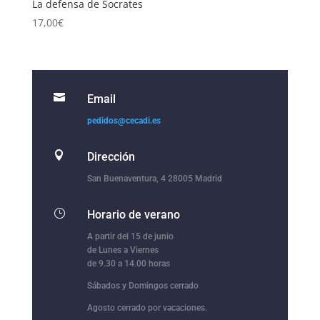
La defensa de Socrates
17,00
€

Email
pedidos@cecadi.es

Dirección
San Buenaventura, 4 28005 Madrid
}
Horario de verano
A partir del 15 de junio
de Lunes a Viernes
de 9.30 a 14.00 horas
Sábados y Domingos cerrado
Agosto cerrado por vacaciones.