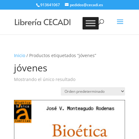
913641067
pedidos@cecadi.es
Búsqueda
de
BUSCAR
productos
Inicio
/ Productos etiquetados “jóvenes”
jóvenes
Mostrando el único resultado