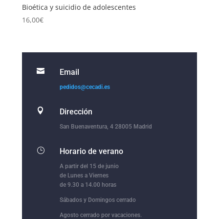
Bioética y suicidio de adolescentes
16,00
€

Email
pedidos@cecadi.es

Dirección
San Buenaventura, 4 28005 Madrid
}
Horario de verano
A partir del 15 de junio
de Lunes a Viernes
de 9.30 a 14.00 horas
Sábados y Domingos cerrado
Agosto cerrado por vacaciones.