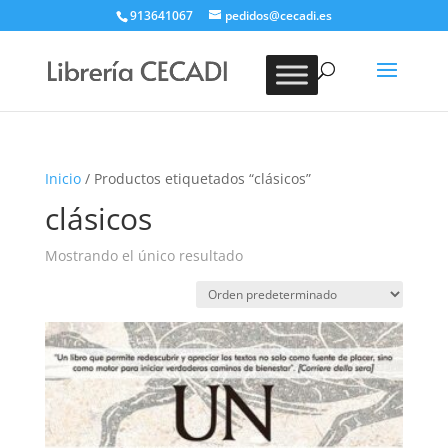
913641067
pedidos@cecadi.es
Búsqueda
de
BUSCAR
productos
Inicio
/ Productos etiquetados “clásicos”
clásicos
Mostrando el único resultado