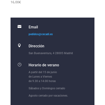
16,00
€

Email
pedidos@cecadi.es

Dirección
San Buenaventura, 4 28005 Madrid
}
Horario de verano
A partir del 15 de junio
de Lunes a Viernes
de 9.30 a 14.00 horas
Sábados y Domingos cerrado
Agosto cerrado por vacaciones.