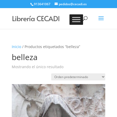
913641067
pedidos@cecadi.es
Búsqueda
de
BUSCAR
productos
Inicio
/ Productos etiquetados “belleza”
belleza
Mostrando el único resultado