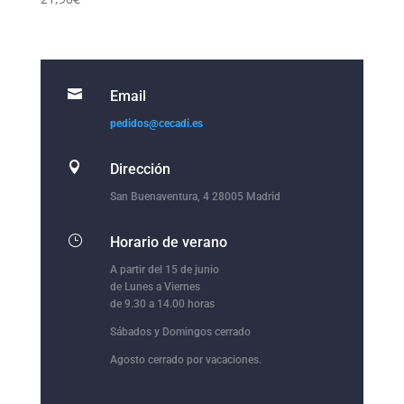

Email
pedidos@cecadi.es

Dirección
San Buenaventura, 4 28005 Madrid
}
Horario de verano
A partir del 15 de junio
de Lunes a Viernes
de 9.30 a 14.00 horas
Sábados y Domingos cerrado
Agosto cerrado por vacaciones.