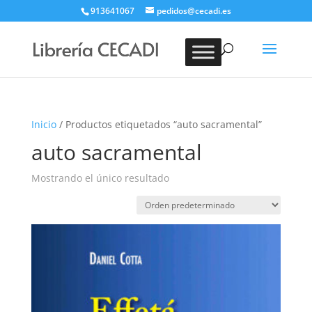
913641067
pedidos@cecadi.es
Búsqueda
de
BUSCAR
productos
Inicio
/ Productos etiquetados “auto sacramental”
auto sacramental
Mostrando el único resultado