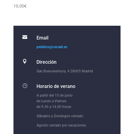
10,00
€

Email
pedidos@cecadi.es

Dirección
San Buenaventura, 4 28005 Madrid
}
Horario de verano
A partir del 15 de junio
de Lunes a Viernes
de 9.30 a 14.00 horas
Sábados y Domingos cerrado
Agosto cerrado por vacaciones.