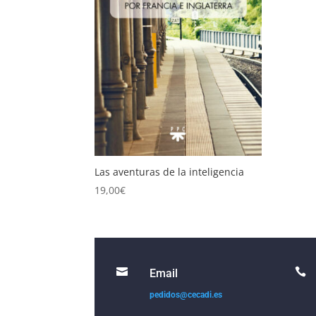
Las aventuras de la inteligencia
19,00
€


Email
pedidos@cecadi.es