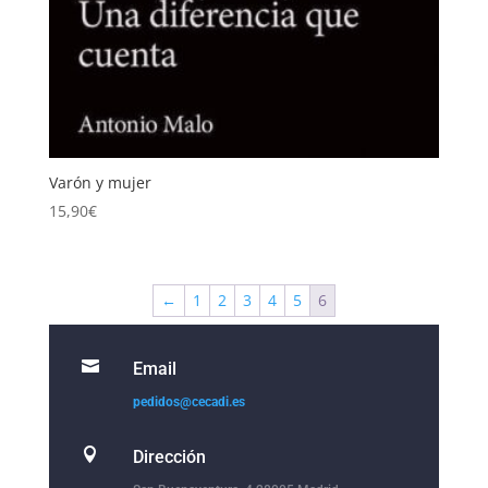
Varón y mujer
15,90
€
←
1
2
3
4
5
6

Email
pedidos@cecadi.es

Dirección