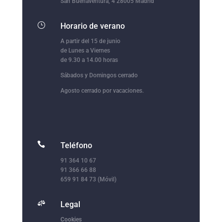
San Buenaventura, 4 28005 Madrid
}
Horario de verano
A partir del 15 de junio
de Lunes a Viernes
de 9.30 a 14.00 horas
Sábados y Domingos cerrado
Agosto cerrado por vacaciones.

Teléfono
91 364 10 67
91 366 66 88
659 91 84 73 (Móvil)

Legal
Cookies