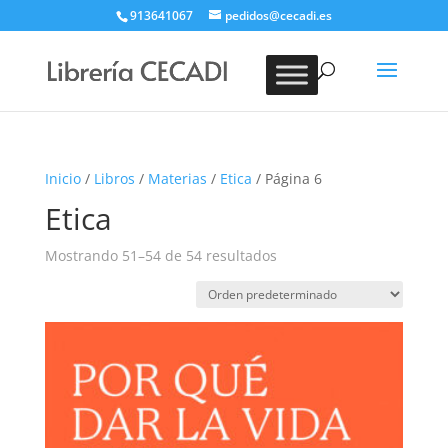
913641067
pedidos@cecadi.es
Búsqueda
de
BUSCAR
productos
Inicio
/
Libros
/
Materias
/
Etica
/ Página 6
Etica
Mostrando 51–54 de 54 resultados